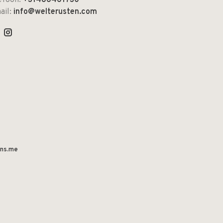
efoon:
+31486461730
ail:
info@welterusten.com
ns.me