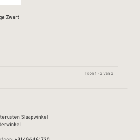
ge Zwart
Toon 1 - 2 van 2
terusten Slaapwinkel
derwinkel