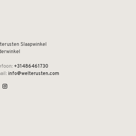
terusten Slaapwinkel
derwinkel
efoon:
+31486461730
ail:
info@welterusten.com