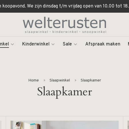
koopavond. We zijn dinsdag t/m vrijdag open van 10.00 tot 18.
nkel
Kinderwinkel
Sale
Afspraak maken
Home
Slaapwinkel
Slaapkamer
Slaapkamer