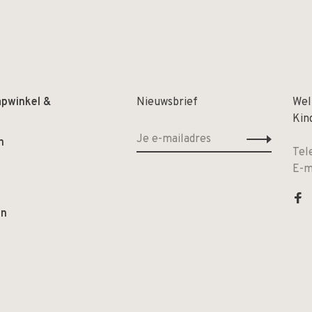
apwinkel &
Nieuwsbrief
Wel
Kin
n
Tel
E-m
en