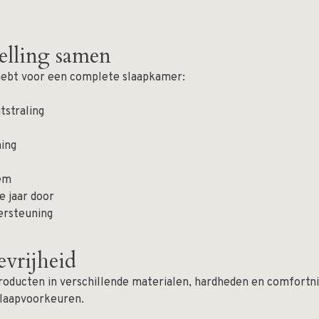
telling samen
g hebt voor een complete slaapkamer:
tstraling
ing
eem
e jaar door
ersteuning
evrijheid
 producten in verschillende materialen, hardheden en comfortn
slaapvoorkeuren.