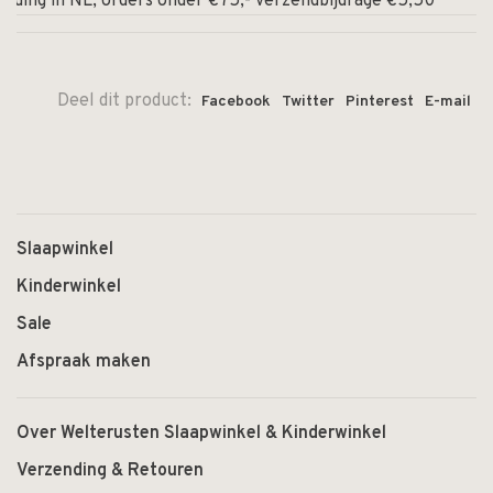
nding in NL, orders onder €75,- verzendbijdrage €5,50
⏰
Deel dit product:
Facebook
Twitter
Pinterest
E-mail
Slaapwinkel
Kinderwinkel
Sale
Afspraak maken
Over Welterusten Slaapwinkel & Kinderwinkel
Verzending & Retouren