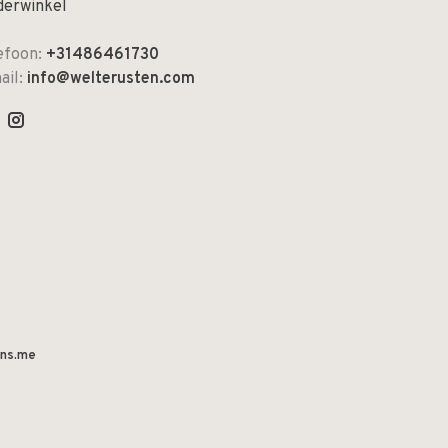
derwinkel
efoon:
+31486461730
ail:
info@welterusten.com
ns.me