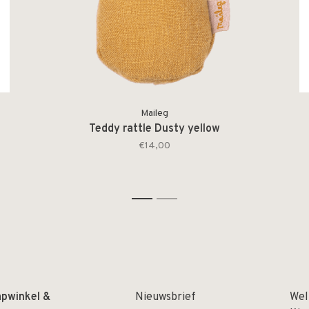
Maileg
Teddy rattle Dusty yellow
€14,00
1
2
apwinkel &
Nieuwsbrief
Wel