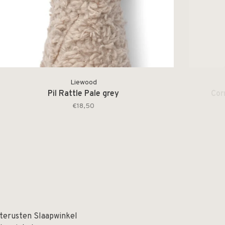
Liewood
Pil Rattle Pale grey
Cor
€18,50
terusten Slaapwinkel