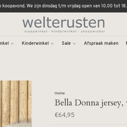
koopavond. We zijn dinsdag t/m vrijdag open van 10.00 tot 18.
nkel
Kinderwinkel
Sale
Afspraak maken
Home
Bella Donna jersey,
€64,95