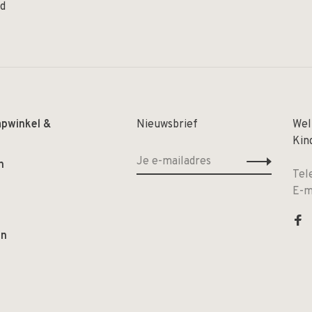
nd
apwinkel &
Nieuwsbrief
Wel
Kin
n
Tel
E-m
en