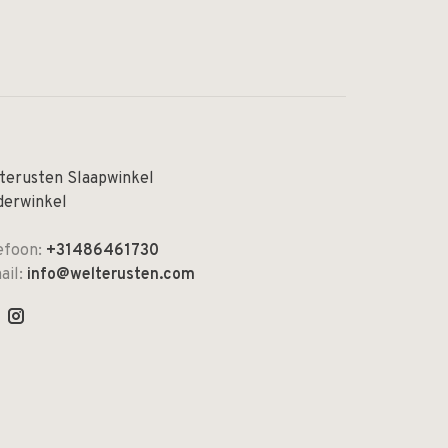
terusten Slaapwinkel
derwinkel
efoon:
+31486461730
ail:
info@welterusten.com