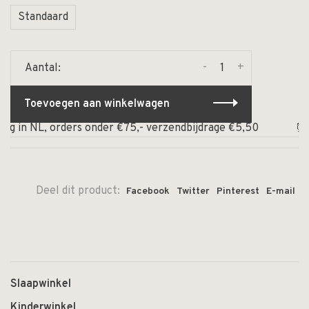
Standaard
-
+
Aantal:
Toevoegen aan winkelwagen
 in NL, orders onder €75,- verzendbijdrage €5,50
⏰ Op 
Deel dit product:
Facebook
Twitter
Pinterest
E-mail
Slaapwinkel
Kinderwinkel