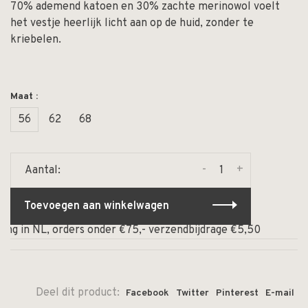
70% ademend katoen en 30% zachte merinowol voelt
het vestje heerlijk licht aan op de huid, zonder te
kriebelen.
Maat :
56
62
68
-
+
Aantal:
Toevoegen aan winkelwagen
ng in NL, orders onder €75,- verzendbijdrage €5,50
⏰ O
Deel dit product:
Facebook
Twitter
Pinterest
E-mail