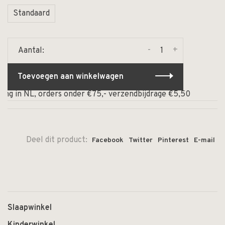
Standaard
-
+
Aantal:
Toevoegen aan winkelwagen
ng in NL, orders onder €75,- verzendbijdrage €5,50
⏰ Op
Deel dit product:
Facebook
Twitter
Pinterest
E-mail
Slaapwinkel