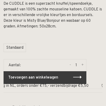
De CUDDLE is een superzacht knuffel/speendoekje,
gemaakt van 100% zachte mousseline katoen. CUDDLE is
er in verschillende vrolijke kleurtjes en borduursels.
Deze kleur is Misty Blue/Bonjour en wasbaar op 60
graden. Afmetingen: 50x28cm.
Standaard
-
+
Aantal:
Toevoegen aan winkelwagen
n NL, orders onder €75,- verzendbijdrage €5,50
⏰ Op wer