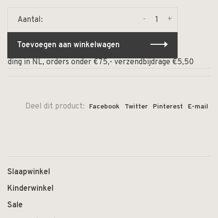
-
+
Aantal:
Toevoegen aan winkelwagen
nding in NL, orders onder €75,- verzendbijdrage €5,50
⏰
Deel dit product:
Facebook
Twitter
Pinterest
E-mail
Slaapwinkel
Kinderwinkel
Sale