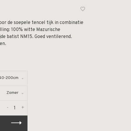
or de soepele tencel tijk in combinatie
lling: 100% witte Mazurische
de batist NM15. Goed ventilerend.
en.
40-200cm
Zomer
-
+