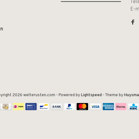
Tel
E-m
en
yright 2026 welterusten.com
- Powered by
Lightspeed
- Theme by
Huysma