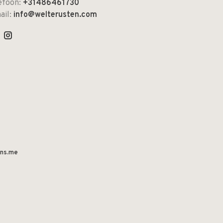
efoon:
+31486461730
ail:
info@welterusten.com
ns.me