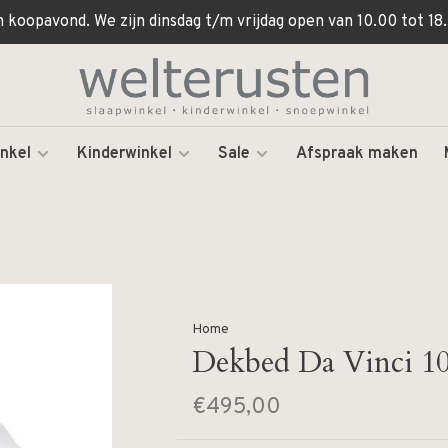
koopavond. We zijn dinsdag t/m vrijdag open van 10.00 tot 18.
nkel
Kinderwinkel
Sale
Afspraak maken
Home
Dekbed Da Vinci 1
€495,00