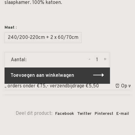
slaapkamer. 100% katoen.
Maat :
240/200-220cm + 2 x 60/70cm
-
+
Aantal:
Toevoegen aan winkelwagen
rders onder €75,- verzendbijdrage €5,50
⏰ Op werkdagen
Deel dit product:
Facebook
Twitter
Pinterest
E-mail