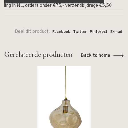
ding in NL, orders onder €75,- verzendbijdrage €5,50
⏰
Deel dit product:
Facebook
Twitter
Pinterest
E-mail
Gerelateerde producten
Back to home