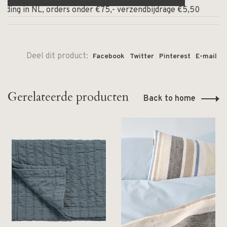
ding in NL, orders onder €75,- verzendbijdrage €5,50
⏰
Deel dit product:
Facebook
Twitter
Pinterest
E-mail
Gerelateerde producten
Back to home