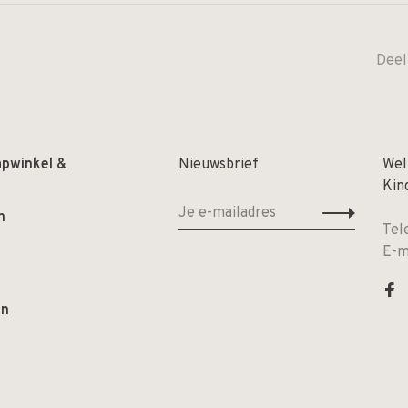
Deel
apwinkel &
Nieuwsbrief
Wel
Kin
n
Tel
E-m
en