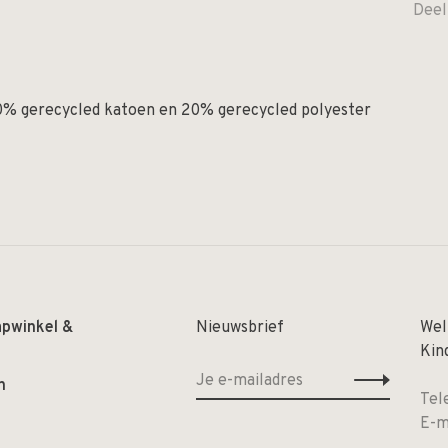
Deel
0% gerecycled katoen en 20% gerecycled polyester
apwinkel &
Nieuwsbrief
Wel
Kin
n
Tel
E-m