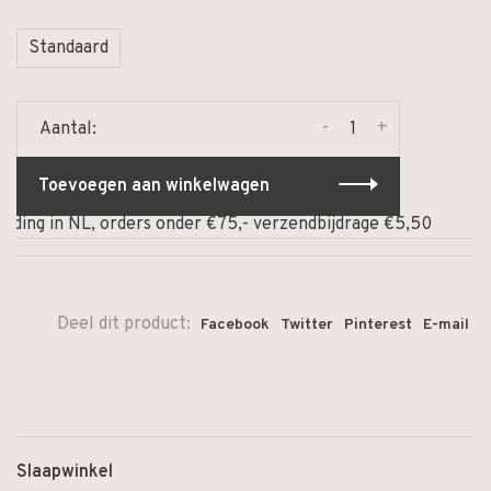
Standaard
-
+
Aantal:
Toevoegen aan winkelwagen
nding in NL, orders onder €75,- verzendbijdrage €5,50
⏰
Deel dit product:
Facebook
Twitter
Pinterest
E-mail
Slaapwinkel