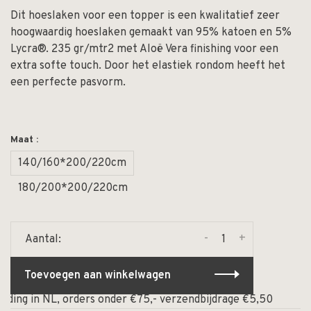
Dit hoeslaken voor een topper is een kwalitatief zeer
hoogwaardig hoeslaken gemaakt van 95% katoen en 5%
Lycra®. 235 gr/mtr2 met Aloë Vera finishing voor een
extra softe touch. Door het elastiek rondom heeft het
een perfecte pasvorm.
Maat :
140/160*200/220cm
180/200*200/220cm
-
+
Aantal:
Toevoegen aan winkelwagen
ding in NL, orders onder €75,- verzendbijdrage €5,50
⏰