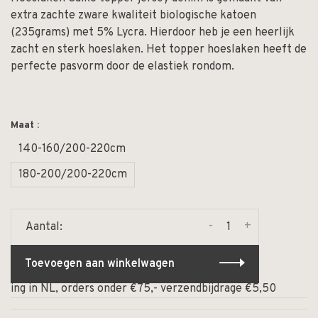
extra zachte zware kwaliteit biologische katoen
(235grams) met 5% Lycra. Hierdoor heb je een heerlijk
zacht en sterk hoeslaken. Het topper hoeslaken heeft de
perfecte pasvorm door de elastiek rondom.
Maat :
140-160/200-220cm
180-200/200-220cm
-
+
Aantal:
Toevoegen aan winkelwagen
ing in NL, orders onder €75,- verzendbijdrage €5,50
⏰ 