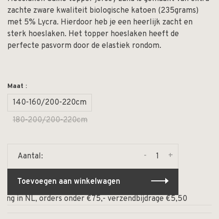
zachte zware kwaliteit biologische katoen (235grams)
met 5% Lycra. Hierdoor heb je een heerlijk zacht en
sterk hoeslaken. Het topper hoeslaken heeft de
perfecte pasvorm door de elastiek rondom.
Maat :
140-160/200-220cm
180-200/200-220cm
-
+
Aantal:
Toevoegen aan winkelwagen
ng in NL, orders onder €75,- verzendbijdrage €5,50
⏰ O