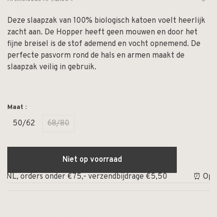
Deze slaapzak van 100% biologisch katoen voelt heerlijk
zacht aan. De Hopper heeft geen mouwen en door het
fijne breisel is de stof ademend en vocht opnemend. De
perfecte pasvorm rond de hals en armen maakt de
slaapzak veilig in gebruik.
Maat :
50/62
68/80
Niet op voorraad
 NL, orders onder €75,- verzendbijdrage €5,50
⏰ Op werk