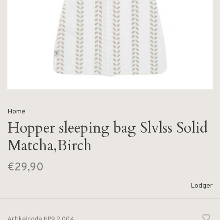
Home
Hopper sleeping bag Slvlss Solid
Matcha,Birch
€29,90
Lodger
Artikelcode
HP9.2.004