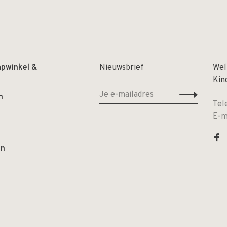
apwinkel &
Nieuwsbrief
Wel
Kin
n
Tel
E-m
en