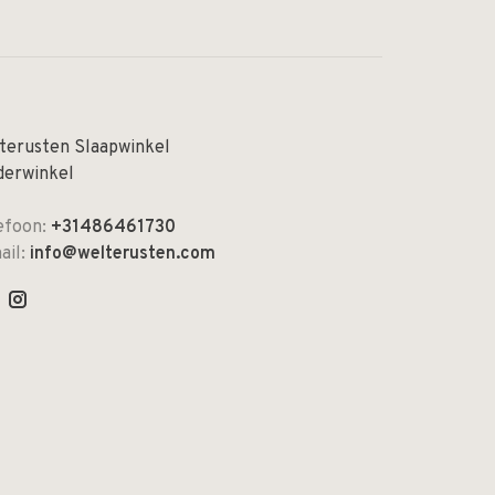
terusten Slaapwinkel
derwinkel
efoon:
+31486461730
ail:
info@welterusten.com