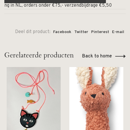
ing in NL, orders onder €75,- verzendbijdrage €5,50
⏰ O
Deel dit product:
Facebook
Twitter
Pinterest
E-mail
Gerelateerde producten
Back to home