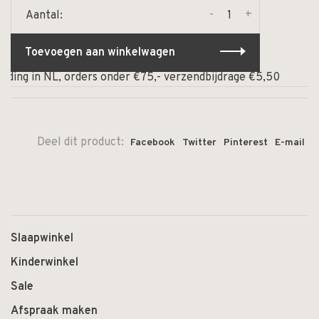
-
+
Aantal:
Toevoegen aan winkelwagen
ding in NL, orders onder €75,- verzendbijdrage €5,50
⏰
Deel dit product:
Facebook
Twitter
Pinterest
E-mail
Slaapwinkel
Kinderwinkel
Sale
Afspraak maken