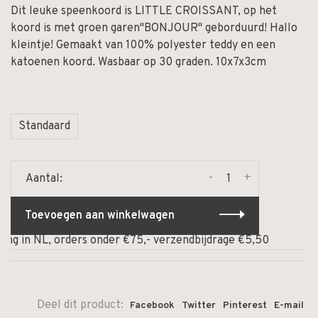
Dit leuke speenkoord is LITTLE CROISSANT, op het
koord is met groen garen"BONJOUR" geborduurd! Hallo
kleintje! Gemaakt van 100% polyester teddy en een
katoenen koord. Wasbaar op 30 graden. 10x7x3cm
Standaard
-
+
Aantal:
Toevoegen aan winkelwagen
n NL, orders onder €75,- verzendbijdrage €5,50
⏰ Op wer
Deel dit product:
Facebook
Twitter
Pinterest
E-mail