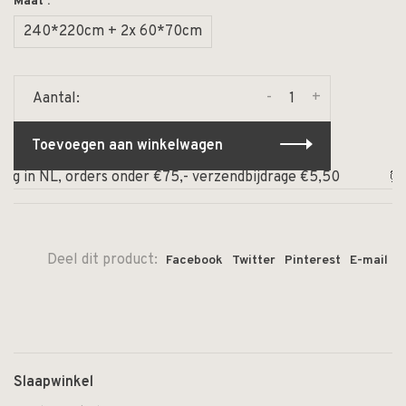
Maat :
240*220cm + 2x 60*70cm
-
+
Aantal:
Toevoegen aan winkelwagen
 in NL, orders onder €75,- verzendbijdrage €5,50
⏰ Op 
Deel dit product:
Facebook
Twitter
Pinterest
E-mail
Slaapwinkel