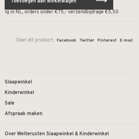
Toevoegen aan winkelwagen
ng in NL, orders onder €75,- verzendbijdrage €5,50
⏰ Op
Deel dit product:
Facebook
Twitter
Pinterest
E-mail
Slaapwinkel
Kinderwinkel
Sale
Afspraak maken
Over Welterusten Slaapwinkel & Kinderwinkel