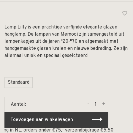
Lamp Lilly is een prachtige verfijnde elegante glazen
hanglamp. De lampen van Memooi zijn samengesteld uit
lampenkapjes uit de jaren "20-"70 en afgemaakt met
handgemaakte glazen kralen en nieuwe bedrading. Ze zijn
allemaal uniek en speciaal geselcteerd
Standaard
-
+
Aantal:
Toevoegen aan winkelwagen
ng in NL, orders onder €75,- verzendbijdrage €5,50
⏰ O