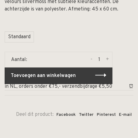
velours silvermoss met subtiele kleuraccenten. De
achterzijde is van polyester. Afmeting: 45 x 60 cm.
Standaard
-
+
Aantal:
Toevoegen aan winkelwagen
 in NL, orders onder €75,- verzendbijdrage €5,50
⏰ Op 
Deel dit product:
Facebook
Twitter
Pinterest
E-mail