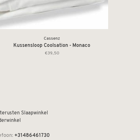
Cassenz
Kussensloop Coolsation - Monaco
€39,50
terusten Slaapwinkel
derwinkel
efoon:
+31486461730