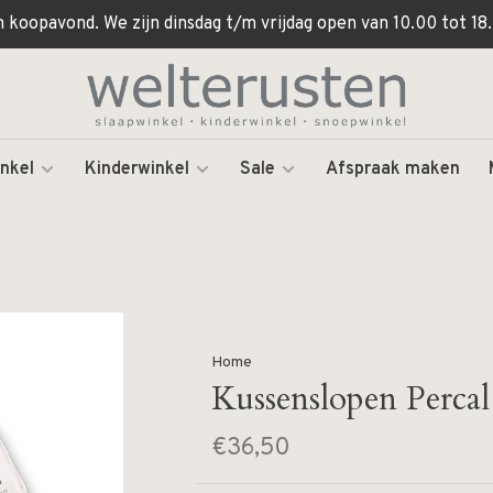
koopavond. We zijn dinsdag t/m vrijdag open van 10.00 tot 18.
nkel
Kinderwinkel
Sale
Afspraak maken
Home
Kussenslopen Percal
€36,50