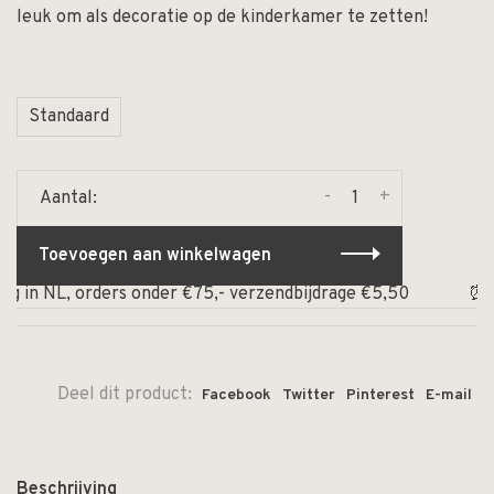
leuk om als decoratie op de kinderkamer te zetten!
Standaard
-
+
Aantal:
Toevoegen aan winkelwagen
 in NL, orders onder €75,- verzendbijdrage €5,50
⏰ Op 
Deel dit product:
Facebook
Twitter
Pinterest
E-mail
Beschrijving