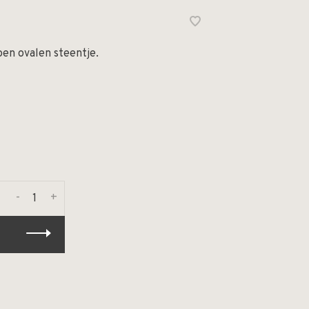
oen ovalen steentje.
-
+