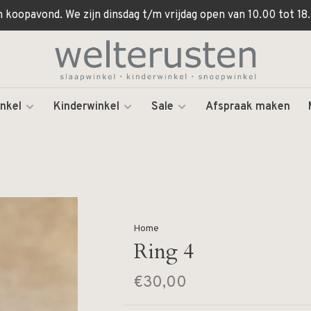
koopavond. We zijn dinsdag t/m vrijdag open van 10.00 tot 18.
nkel
Kinderwinkel
Sale
Afspraak maken
Home
Ring 4
€30,00