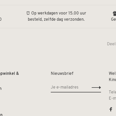
⏰ Op werkdagen voor 15.00 uur
0
besteld, zelfde dag verzonden.
Ge
Deel
apwinkel &
Nieuwsbrief
Wel
Kin
n
Tel
E-m
en