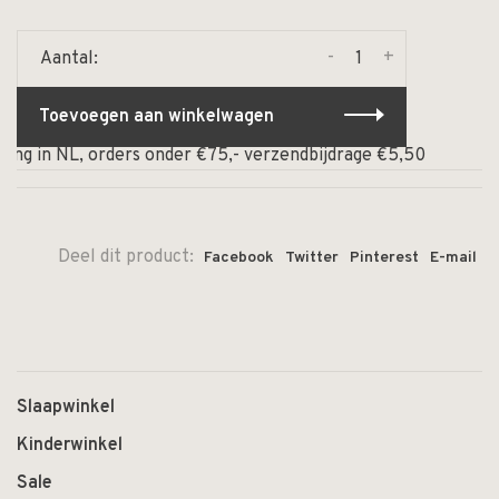
-
+
Aantal:
Toevoegen aan winkelwagen
g in NL, orders onder €75,- verzendbijdrage €5,50
⏰ Op 
Deel dit product:
Facebook
Twitter
Pinterest
E-mail
Slaapwinkel
Kinderwinkel
Sale