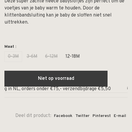
Deze super zachte fleece babyslofjes zijn perfect om de
voetjes van je baby warm te houden. Door de
klittenbandsluiting kan je baby de sloffen niet snel
uittrekken.
Maat :
0-3M
3-6M
6-12M
12-18M
Niet op voorraad
in NL, orders onder €75,- verzendbijdrage €5,50
⏰ Op w
Deel dit product:
Facebook
Twitter
Pinterest
E-mail