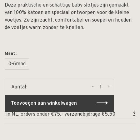
Deze praktische en schattige baby slofjes zijn gemaakt
van 100% katoen en speciaal ontworpen voor de kleine
voetjes. Ze zijn zacht, comfortabel en soepel en houden
de voetjes warm zonder te knellen.
Maat :
0-6mnd
-
+
Aantal:
Toevoegen aan winkelwagen
 in NL, orders onder €75,- verzendbijdrage €5,50
⏰ Op w