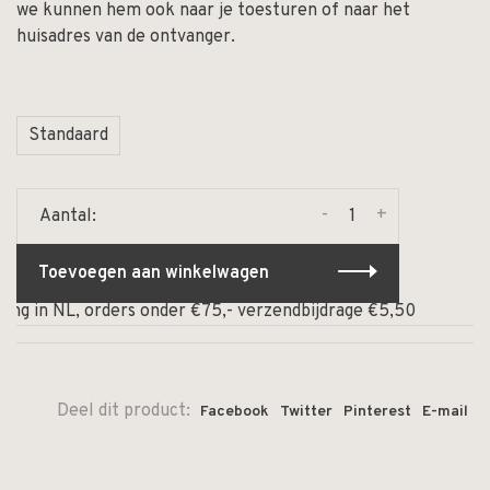
we kunnen hem ook naar je toesturen of naar het
huisadres van de ontvanger.
Standaard
-
+
Aantal:
Toevoegen aan winkelwagen
g in NL, orders onder €75,- verzendbijdrage €5,50
⏰ Op
Deel dit product:
Facebook
Twitter
Pinterest
E-mail