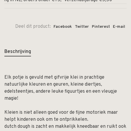
ng in NL, orders onder €75,- verzendbijdrage €5,50
⏰ Op
Deel dit product:
Facebook
Twitter
Pinterest
E-mail
Beschrijving
Elk potje is gevuld met gifvrije klei in prachtige
natuurlijke kleuren en geuren, kleine diertjes,
edelsteentjes, andere leuke figuurtjes en een vleugje
magie!
Kleien is niet alleen goed voor de fijne motoriek maar
helpt kinderen ook om te ontprikkelen.
dutch dough is zacht en makkelijk kneedbaar en ruikt ook