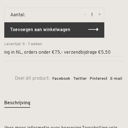
-
+
Aantal:
Toevoegen aan winkelwagen
Levertijd: 5 - 7 weken
ng in NL, orders onder €75,- verzendbijdrage €5,50
⏰ Op
Deel dit product:
Facebook
Twitter
Pinterest
E-mail
Beschrijving