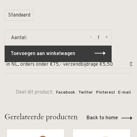
Standaard
-
+
Aantal:
Toevoegen aan winkelwagen
in NL, orders onder €75,- verzendbijdrage €5,50
⏰ Op we
Deel dit product:
Facebook
Twitter
Pinterest
E-mail
Gerelateerde producten
Back to home