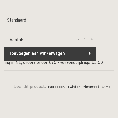
Standaard
-
+
Aantal:
Toevoegen aan winkelwagen
ding in NL, orders onder €75,- verzendbijdrage €5,50
⏰ 
Deel dit product:
Facebook
Twitter
Pinterest
E-mail