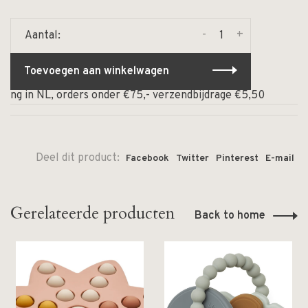
-
+
Aantal:
Toevoegen aan winkelwagen
ing in NL, orders onder €75,- verzendbijdrage €5,50
⏰ O
Deel dit product:
Facebook
Twitter
Pinterest
E-mail
Gerelateerde producten
Back to home