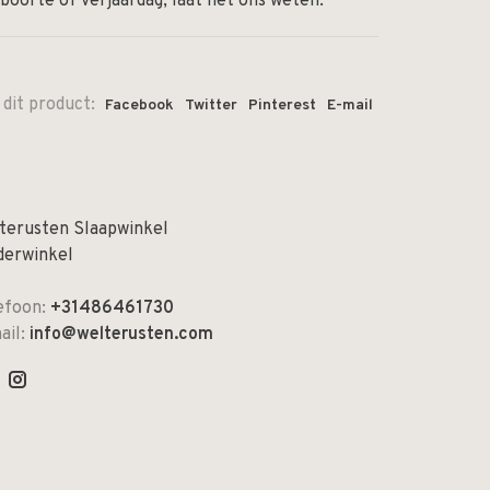
boorte of verjaardag, laat het ons weten.
 dit product:
Facebook
Twitter
Pinterest
E-mail
terusten Slaapwinkel
derwinkel
efoon:
+31486461730
ail:
info@welterusten.com