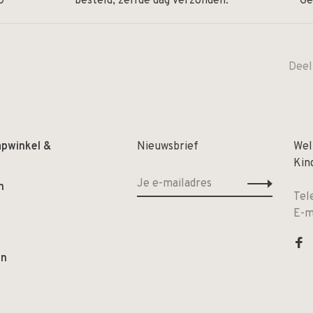
0
besteld, zelfde dag verzonden.
Ge
Deel
apwinkel &
Nieuwsbrief
Wel
Kin
n
Tel
E-m
en