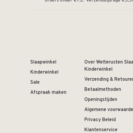
orders onder €75,- verzendbijdrage €5,5
Slaapwinkel
Over Welterusten Sla
Kinderwinkel
Kinderwinkel
Verzending & Retoure
Sale
Betaalmethoden
Afspraak maken
Openingstijden
Algemene voorwaard
Privacy Beleid
Klantenservice