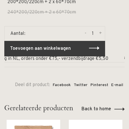
200*200/220cm + 2 x 60*70cm
240*200/220cm + 2 x 60*70cm
-
+
Aantal:
Toevoegen aan winkelwagen
g in NL, orders onder €75,- verzendbijdrage €5,50
⏰ Op 
Deel dit product:
Facebook
Twitter
Pinterest
E-mail
Gerelateerde producten
Back to home