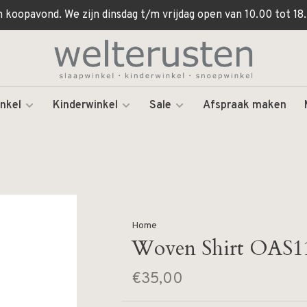
koopavond. We zijn dinsdag t/m vrijdag open van 10.00 tot 18.
nkel
Kinderwinkel
Sale
Afspraak maken
Home
Woven Shirt OAS1
€35,00