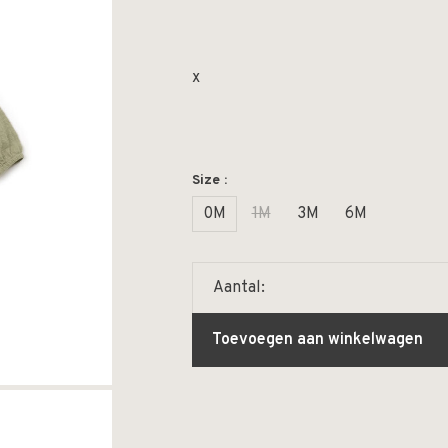
x
Size :
0M
1M
3M
6M
Aantal:
Toevoegen aan winkelwagen