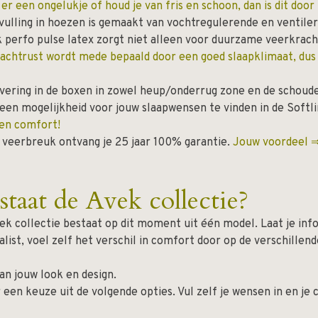
 een ongelukje of houd je van fris en schoon, dan is dit door 
ulling in hoezen is gemaakt van vochtregulerende en ventile
jk perfo pulse latex zorgt niet alleen voor duurzame veerkrac
achtrust wordt mede bepaald door een goed slaapklimaat, du
vering in de boxen in zowel heup/onderrug zone en de schoud
d een mogelijkheid voor jouw slaapwensen te vinden in de Softl
igen comfort!
n veerbreuk ontvang je 25 jaar 100% garantie.
Jouw voordeel ⇒ 
taat de Avek collectie?
vek collectie bestaat op dit moment uit één model. Laat je in
ist, voel zelf het verschil in comfort door op de verschillend
an jouw look en design.
 een keuze uit de volgende opties. Vul zelf je wensen in en je