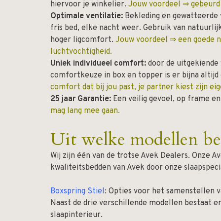
hiervoor je winkelier.
Jouw voordeel ⇒ gebeurd er
Optimale ventilatie:
Bekleding en gewatteerde v
fris bed, elke nacht weer. Gebruik van natuurli
hoger ligcomfort.
Jouw voordeel ⇒ een goede n
luchtvochtigheid.
Uniek individueel comfort:
door de uitgekiende 
comfortkeuze in box en topper is er bijna altij
comfort dat bij jou past, je partner kiest zijn e
25 jaar Garantie:
Een veilig gevoel, op frame e
mag lang mee gaan.
Uit welke modellen bes
Wij zijn één van de trotse Avek Dealers. Onze A
kwaliteitsbedden van Avek door onze slaapspecial
Boxspring Stiel
: Opties voor het samenstellen v
Naast de drie verschillende modellen bestaat er
slaapinterieur.