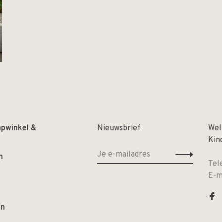
apwinkel &
Nieuwsbrief
Wel
Kin
n
Tel
E-m
en