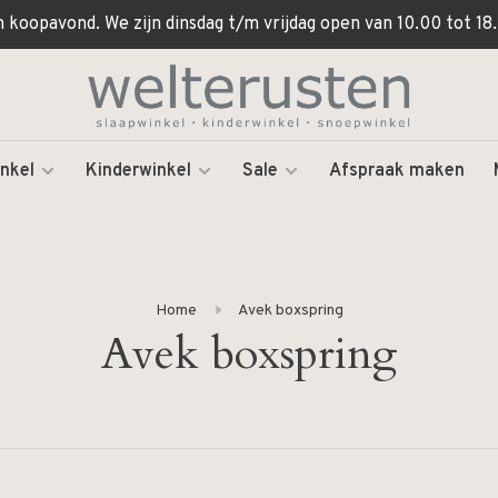
koopavond. We zijn dinsdag t/m vrijdag open van 10.00 tot 18.
nkel
Kinderwinkel
Sale
Afspraak maken
Home
Avek boxspring
Avek boxspring