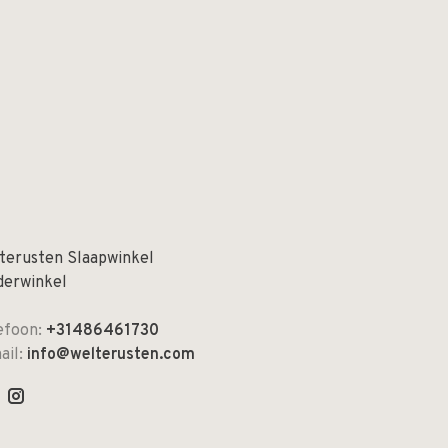
terusten Slaapwinkel
derwinkel
efoon:
+31486461730
ail:
info@welterusten.com