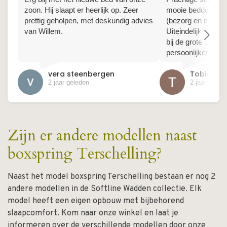
zoon. Hij slaapt er heerlijk op. Zeer
mooie bedden en 
prettig geholpen, met deskundig advies
(bezorg en montag
van Willem.
Uiteindelijk betaal
arrow_forward_ios
bij de grote bedde
persoonlijker.
vera steenbergen
Tobias L
2 jaar geleden
2 jaar geled
Zijn er andere modellen naast
boxspring Terschelling?
Naast het model boxspring Terschelling bestaan er nog 2
andere modellen in de Softline Wadden collectie. Elk
model heeft een eigen opbouw met bijbehorend
slaapcomfort. Kom naar onze winkel en laat je
informeren over de verschillende modellen door onze