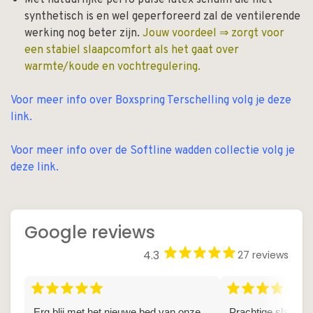
synthetisch is en wel geperforeerd zal de ventilerende
werking nog beter zijn.
Jouw voordeel ⇒ zorgt voor
een stabiel slaapcomfort als het gaat over
warmte/koude en vochtregulering.
Voor meer info over Boxspring Terschelling volg je deze
link.
Voor meer info over de Softline wadden collectie volg je
deze link.
Google reviews
star
star
star
star
star
4.3
27 reviews
star
star
star
star
star
star
star
star
star
star
Erg blij met het nieuwe bed van onze
Prachtige slaapwin