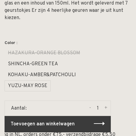
glas en een inhoud van 150ml. Het wordt geleverd met 7
geurstokjes Er zijn 4 heerlijke geuren waar je uit kunt
kiezen.
Color :
HAZAKURA-ORANGE BLOSSOM
SHINCHA-GREEN TEA
KOHAKU-AMBER&PATCHOULI
YUZU-MAY ROSE
-
+
Aantal:
Toevoegen aan winkelwagen
ing in NL, orders onder €75,- verzendbijdrage €5,50
⏰ O