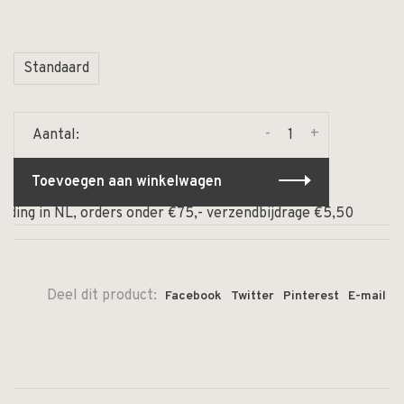
Standaard
-
+
Aantal:
Toevoegen aan winkelwagen
ding in NL, orders onder €75,- verzendbijdrage €5,50
⏰ 
Deel dit product:
Facebook
Twitter
Pinterest
E-mail