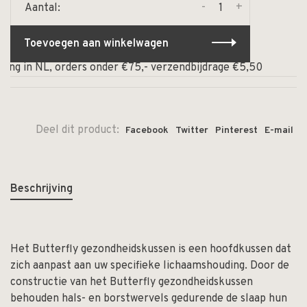
-
+
Aantal:
Toevoegen aan winkelwagen
ing in NL, orders onder €75,- verzendbijdrage €5,50
⏰ O
Deel dit product:
Facebook
Twitter
Pinterest
E-mail
Beschrijving
Het Butterfly gezondheidskussen is een hoofdkussen dat
zich aanpast aan uw specifieke lichaamshouding. Door de
constructie van het Butterfly gezondheidskussen
behouden hals- en borstwervels gedurende de slaap hun