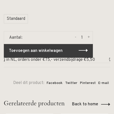
Standaard
-
+
Aantal:
Toevoegen aan winkelwagen
 in NL, orders onder €75,- verzendbijdrage €5,50
⏰ Op w
Deel dit product:
Facebook
Twitter
Pinterest
E-mail
Gerelateerde producten
Back to home